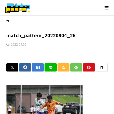
match_pattern_20220904_26
2022.09.05