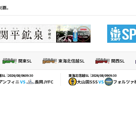
制覇。
関東SL
東海北信越SL
関西SL
東海北信越SL｜
8/06
09:30
2026/08/09
09:30
ニ
VS
長岡JYFC
大山田SSS
VS
フォルツァ松本FC