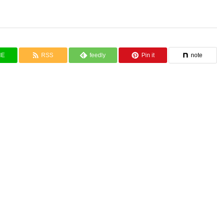
NE
RSS
feedly
Pin it
note