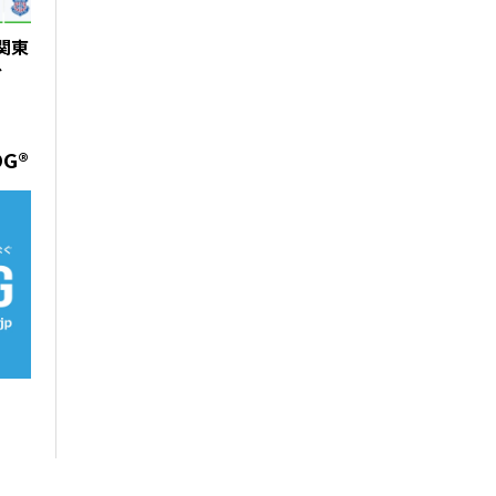
 関東
グ
OG®