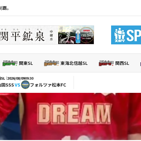
制覇。
関東SL
東海北信越SL
関西SL
/09
09:30
S
フォルツァ松本FC