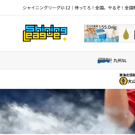
シャイニングリーグU-12｜待ってろ！全国。やるぞ！全国
九州SL
東海北信越SL｜
2026/08
大山田SSS
V