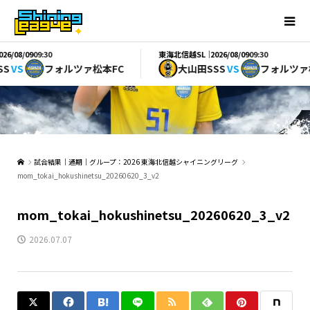
東海北信越SL｜
09:30
2026/08/09
09:30
フォルツァ松本FC
大山田SSS
VS
フォルツァ松本FC
試合結果｜通期｜グループ：2026 東海北信越シャイニングリーグ
mom_tokai_hokushinetsu_20260620_3_v2
mom_tokai_hokushinetsu_20260620_3_v2
2026.07.07