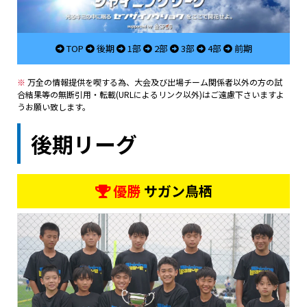
TOP
後期
1部
2部
3部
4部
前期
※
万全の情報提供を喫する為、大会及び出場チーム関係者以外の方の試
合結果等の無断引用・転載(URLによるリンク以外)はご遠慮下さいますよ
うお願い致します。
後期リーグ
優勝
サガン鳥栖