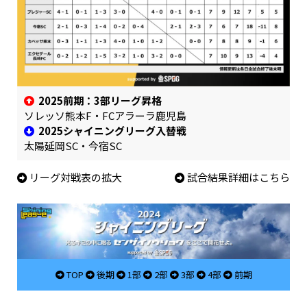
2025前期：3部リーグ昇格
ソレッソ熊本F・FCアラーラ鹿児島
2025シャイニングリーグ入替戦
太陽延岡SC・今宿SC
リーグ対戦表の拡大
試合結果詳細はこちら
TOP
後期
1部
2部
3部
4部
前期