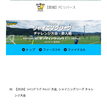
【愛媛】FCリバース
トップ
ファーストR
ファイナルR
【2026】ｼｬｲﾆﾝｸﾞﾘｰｸﾞﾁｬﾚﾝｼﾞ大会
,
シャイニングリーグ チャレ
ンジ大会