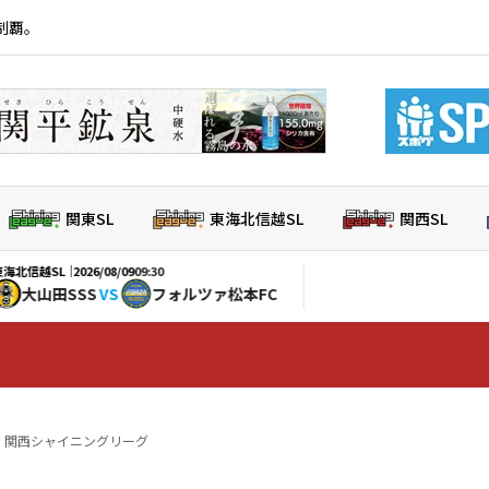
制覇。
関東SL
東海北信越SL
関西SL
026/08/09
09:30
SS
VS
フォルツァ松本FC
6 関西シャイニングリーグ