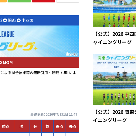
越
関西
中四国
【公式】2026 中
ャイニングリーグ
MOM
による試合結果等の無断引用・転載（URLによ
【公式】2026 関
最終更新：2026年7月31日 11:47
イニングリーグ
勝点
勝
分
負
得点
失点
得失
試合残
最大勝点