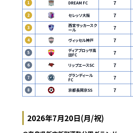
7
1
DREAM FC
7
2
セレッソ大阪
西宮サッカースク
7
3
ール
7
4
ヴィッセル神戸
ディアブロッサ高
7
5
田FC
7
6
リップエースSC
グランディール
7
7
FC
7
8
京都長岡京SS
2026年7月20日(月/祝)