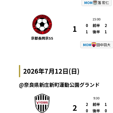
MOM
落 宏仁
15:00
0
前半
2
1
1
後半
1
京都長岡京SS
MOM
田中羽大
2026年7月12日(日)
@奈良県新庄新町運動公園グランド
9:30
2
前半
1
2
0
後半
0