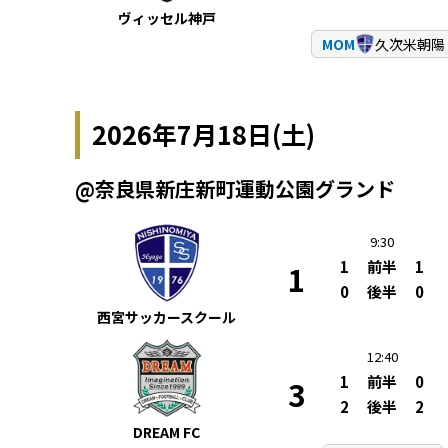
ヴィッセル神戸
MOM
久次米朝陽
2026年7月18日(土)
@奈良県新庄新町運動公園グランド
9:30
1
前半
1
1
0
後半
0
西宮サッカースクール
12:40
1
前半
0
3
2
後半
2
DREAM FC