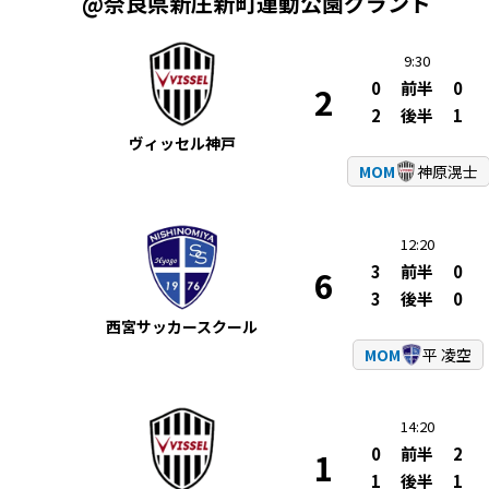
@奈良県新庄新町運動公園グランド
9:30
0
前半
0
2
2
後半
1
ヴィッセル神戸
MOM
神原滉士
12:20
3
前半
0
6
3
後半
0
西宮サッカースクール
MOM
平 凌空
14:20
0
前半
2
1
1
後半
1