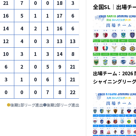
21
7
0
0
18
3
15
0
21
全国SL｜出場チ
16
5
1
1
17
6
11
0
16
14
4
2
1
16
6
10
0
14
12
4
0
3
13
13
0
0
12
10
3
1
3
14
8
6
0
10
6
2
0
5
9
21
-12
0
6
出場チーム：2026
3
1
0
6
5
21
-16
0
3
シャイニングリー
0
0
0
7
8
22
-14
0
0
後期1部リーグ進出
後期2部リーグ進出