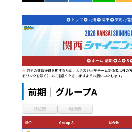
トップ
九州
関東
東海北信
ホーム
前期
A
B
※
万全の情報提供を期するため、大会及び出場チーム関係者以外の方
るリンクを除く）はご遠慮くださいますようお願いいたします。
前期｜グループA
順位表
戦績表
順位
Group A
試合数