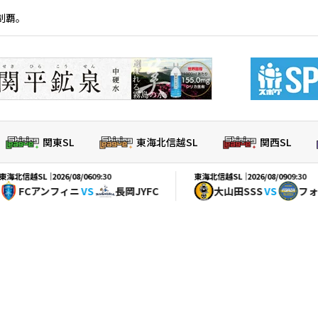
制覇。
関東SL
東海北信越SL
関西SL
L｜
東海北信越SL｜
2026/08/06
09:30
2026/08/09
09:30
アンフィニ
VS
長岡JYFC
大山田SSS
VS
フォルツァ松本