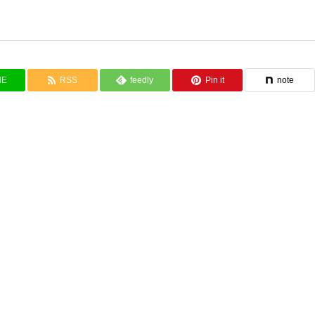
NE
RSS
feedly
Pin it
note