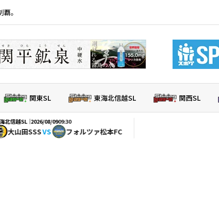
制覇。
関東SL
東海北信越SL
関西SL
｜
2026/08/09
09:30
SS
VS
フォルツァ松本FC