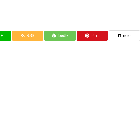
NE
RSS
feedly
Pin it
note