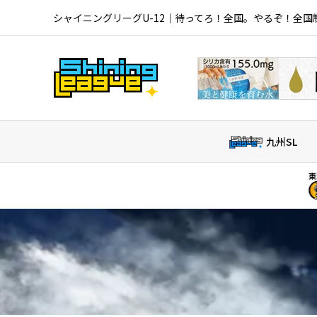
シャイニングリーグU-12｜待ってろ！全国。やるぞ！全国
九州SL
東海北信越SL｜
2
大山田S