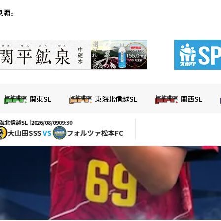
制覇。
関東SL
東海北信越SL
関西SL
026/08/09
09:30
SS
VS
フォルツァ松本FC