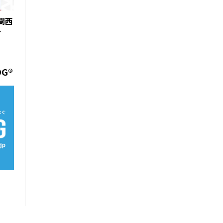
 関西
グ
OG®