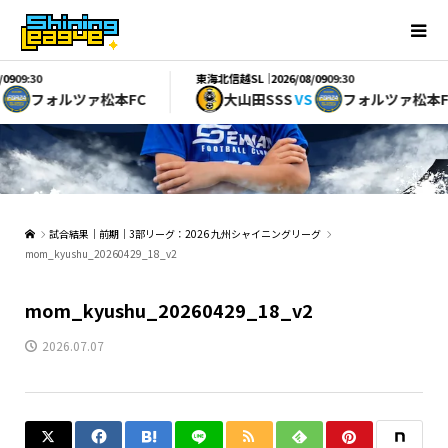
東海北信越SL｜
2026/08/09
09:30
ォルツァ松本FC
大山田SSS
VS
フォルツァ松本FC
試合結果｜前期｜3部リーグ：2026 九州シャイニングリーグ
mom_kyushu_20260429_18_v2
mom_kyushu_20260429_18_v2
2026.07.07