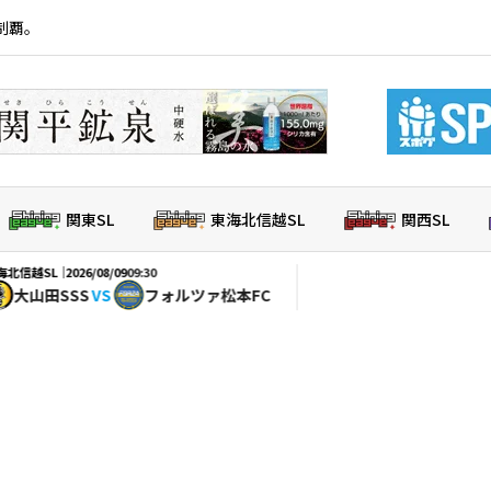
制覇。
関東SL
東海北信越SL
関西SL
｜
2026/08/09
09:30
SSS
VS
フォルツァ松本FC