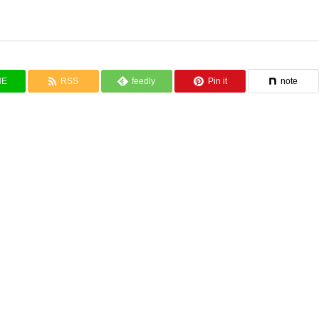
NE
RSS
feedly
Pin it
note