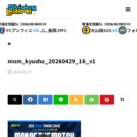
海北信越SL｜
東海北信越SL｜
2026/08/06
09:30
2026/08/09
09:30
FCアンフィニ
VS
長岡JYFC
大山田SSS
VS
フォル
mom_kyushu_20260429_16_v1
2026.05.27